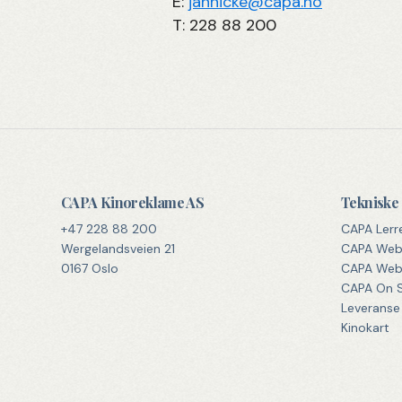
E:
jannicke@capa.no
T: 228 88 200
CAPA Kinoreklame AS
Tekniske 
+47 228 88 200
CAPA Lerr
Wergelandsveien 21
CAPA We
0167 Oslo
CAPA Web 
CAPA On S
Leveranse 
Kinokart